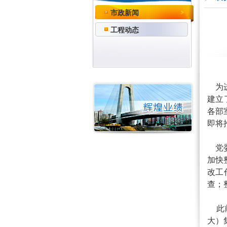
市政新闻
工程动态
为进
建立
各部
即将
党委
加快
改工
查；
此前
大）