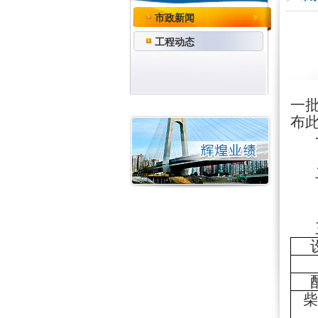
市政新闻
工程动态
一
布
一
二
三
柴