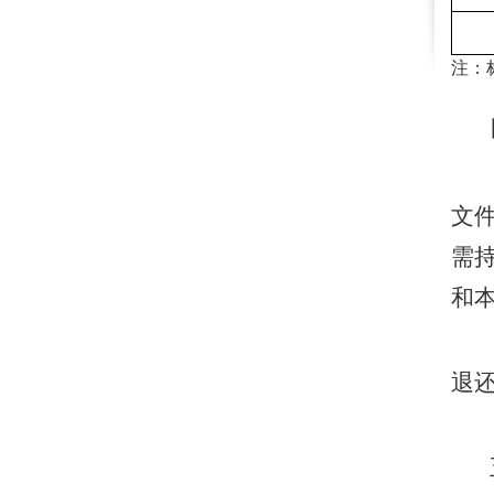
注：
四
文
需
和
退
五