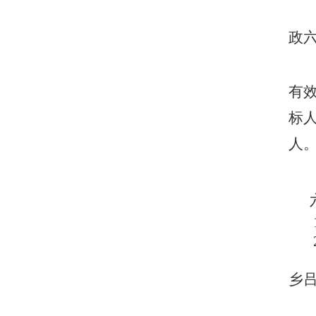
政
有
标
人
六
乡