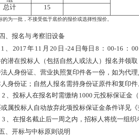
总计
15
标的为一批，不接受低于底价的报价或选择性报价。
、报名与
考察旧设备
1
、
2017
年
11
月
20
日
-24
日每日
8
：
00-16
：
00
件的潜在投标人（包括自然人或法人）报名并领取
持法人身份证、营业执照复印件各一份，如为代理
本人身份证；自然人报名需持身份证原件和复印件
2
、投标人在报名时需缴纳
1000
元投标保证金（
还或属投标人自动放弃此项投标保证金条件详见《
3
、在报名截止后一周之内，招标人将统一组织
、开标与中标原则说明