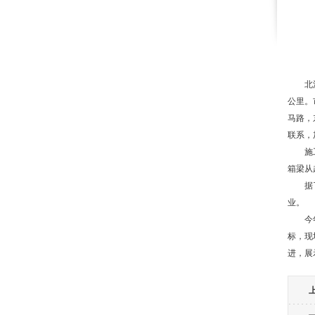
北
公里。
马路，
联系，
施
箱梁从
据
业。
今
标，现
进，展