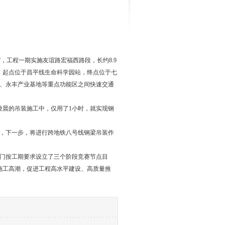
，工程一期实施友谊路宏福西路段，长约8.9
，起点位于昌平线生命科学园站，终点位于七
学城、永丰产业基地等重点功能区之间快速交通
凌晨的吊装施工中，仅用了1小时，就实现钢
装，下一步，将进行跨地铁八号线钢梁吊装作
部门按工期要求设立了三个阶段竞赛节点目
施工高潮，促进工程高水平建设、高质量推