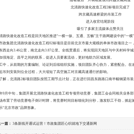
随着最后一片钢箱梁成功跨越京藏高速
北清路快速化改造工程2标项目完成了
跨京藏高速桥梁的吊装工作
进入收官结尾阶段
吸引了多家主流媒体点赞关注
清路快速化改造工程是回天地区推进“一横一纵、五通、五畅”主干路网建设中的“一横”
市政集团北清路快速化改造工程02标项目是目前北京市最大规模的单体市政项目之一
东西走向3.46公里，南北走向3.87公里。全线贯通后，将实现回天地区与中关村科
加强海淀、昌平之间的联系，促进人员要素流动，更好地助力区域发展。
工中，从前期的方案编制、论证到后续组织实施，项目团队齐心协力，紧密配合。在
起吊到安装到位全过程，大大缩短了高空施工对京藏高速通行的影响。
了解，北清路2标项目团队按照工期节点计划，正在进行回昌东路路口南半幅钢梁吊
年9月中旬，集团开展北清路快速化改造工程专项劳动竞赛，集团工会会同相关业务
场布置了劳动竞赛电子倒计时牌，将竞赛时间目标细化到分秒，激发职工干劲，掀起
示“北京市政”品牌形象。
上一篇：
3条新线开通试运营！市政集团匠心织就地下交通新网