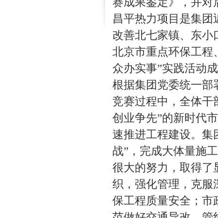
赛成果鉴定》，并对
昌平热力项目是集团
改善北七家镇、东小口
北京市重点环保工程
众办实事”实践活动
根据集团党委统一部
竞赛过程中，全体干
创业争先”的新时代
速推进工程建设。集
战”，完成大体量施
很大的努力，取得了
织，强化管理，克服
保工程质量安全；市
范做好交通导改、管