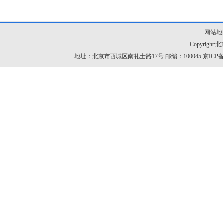
网站地
Copyrig
地址：北京市西城区南礼士路17号 邮编：100045
京ICP备